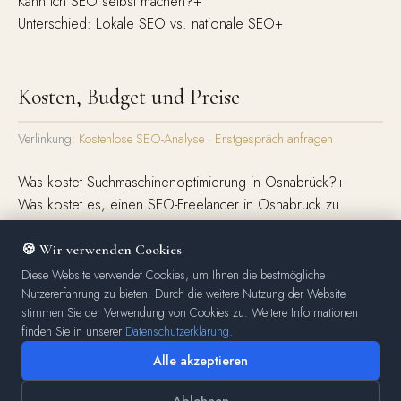
Kann ich SEO selbst machen?
+
Unterschied: Lokale SEO vs. nationale SEO
+
Kosten, Budget und Preise
Verlinkung:
Kostenlose SEO-Analyse
·
Erstgespräch anfragen
Was kostet Suchmaschinenoptimierung in Osnabrück?
+
Was kostet es, einen SEO-Freelancer in Osnabrück zu
engagieren?
+
Lohnt sich die Beauftragung eines SEO-Experten?
+
🍪 Wir verwenden Cookies
Wie verhandle ich Preise mit SEO-Experten?
+
Diese Website verwendet Cookies, um Ihnen die bestmögliche
Welche SEO-Vertragsklauseln sollte man verhandeln?
+
Nutzererfahrung zu bieten. Durch die weitere Nutzung der Website
stimmen Sie der Verwendung von Cookies zu. Weitere Informationen
finden Sie in unserer
Datenschutzerklärung
.
Alle akzeptieren
Qualität erkennen – Betrug vermeiden